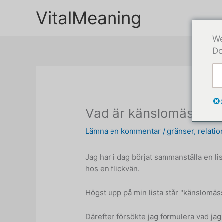
Hoppa
VitalMeaning
till
innehåll
We
Do
Vad är känslomässig s
Lämna en kommentar
/
gränser
,
relatio
Jag har i dag börjat sammanställa en lis
hos en flickvän.
Högst upp på min lista står "känslomäs
Därefter försökte jag formulera vad ja