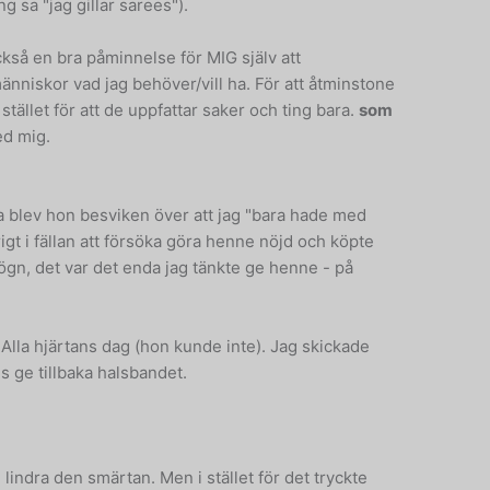
g sa "jag gillar sarees").
också en bra påminnelse för MIG själv att
änniskor vad jag behöver/vill ha. För att åtminstone
stället för att de uppfattar saker och ting bara.
som
ed mig.
cia blev hon besviken över att jag "bara hade med
rigt i fällan att försöka göra henne nöjd och köpte
lögn, det var det enda jag tänkte ge henne - på
å Alla hjärtans dag (hon kunde inte). Jag skickade
s ge tillbaka halsbandet.
 lindra den smärtan. Men i stället för det tryckte