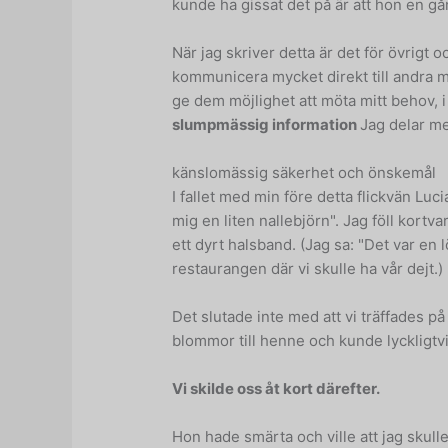
kunde ha gissat det på är att hon en gån
När jag skriver detta är det för övrigt 
kommunicera mycket direkt till andra m
ge dem möjlighet att möta mitt behov, i 
slumpmässig information
Jag delar m
känslomässig säkerhet och önskemål
I fallet med min före detta flickvän Lu
mig en liten nallebjörn". Jag föll kortva
ett dyrt halsband. (Jag sa: "Det var en 
restaurangen där vi skulle ha vår dejt.)
Det slutade inte med att vi träffades p
blommor till henne och kunde lyckligtvi
Vi skilde oss åt kort därefter.
Hon hade smärta och ville att jag skulle