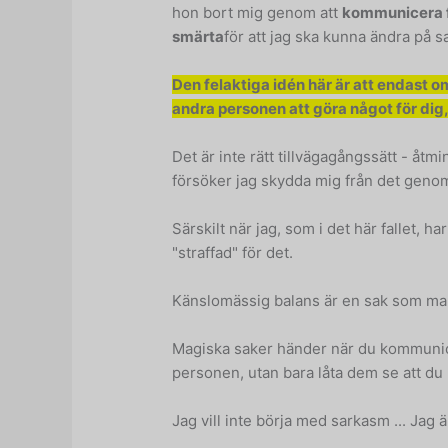
hon bort mig genom att
kommunicera 
smärta
för att jag ska kunna ändra på s
Den felaktiga idén här är att endast 
andra personen att göra något för dig,
Det är inte rätt tillvägagångssätt - åt
försöker jag skydda mig från det genom 
Särskilt när jag, som i det här fallet, ha
"straffad" för det.
Känslomässig balans är en sak som man 
Magiska saker händer när du kommunice
personen, utan bara låta dem se att du l
Jag vill inte börja med sarkasm ... Jag ä