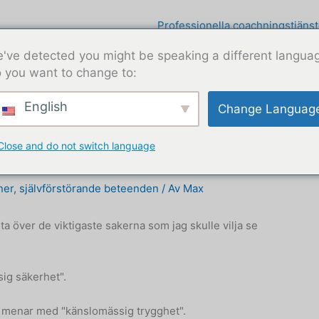
Professionella coachningstjänst
've detected you might be speaking a different langua
 you want to change to:
English
Change Languag
Close and do not switch language
äkerhet?
ner
,
självförstörande beteenden
/ Av
Max
ta över de viktigaste sakerna som jag skulle vilja se
sig säkerhet".
g menar med "känslomässig trygghet".