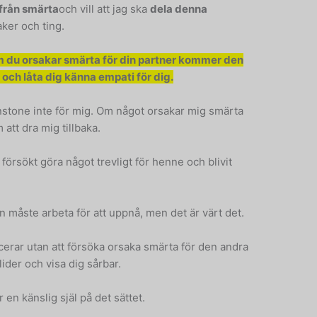
från smärta
och vill att jag ska
dela denna
aker och ting.
om du orsakar smärta för din partner kommer den
 och låta dig känna empati för dig.
minstone inte för mig. Om något orsakar mig smärta
att dra mig tillbaka.
r försökt göra något trevligt för henne och blivit
måste arbeta för att uppnå, men det är värt det.
rar utan att försöka orsaka smärta för den andra
ider och visa dig sårbar.
r en känslig själ på det sättet.