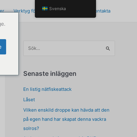
Svenska
er
Verktyg för personlig utveckling
Kontakta
ge.
S
e
ö
k
e
Senaste inläggen
f
En listig nätfiskeattack
t
Låset
e
r
Vilken enskild droppe kan hävda att den
:
på egen hand har skapat denna vackra
solros?